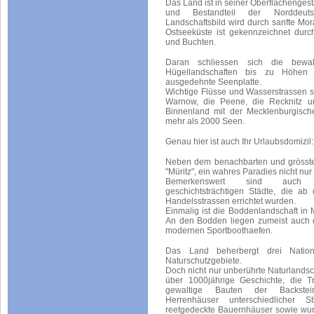
Das Land ist in seiner Oberflächengest
und Bestandteil der Norddeut
Landschaftsbild wird durch sanfte Mo
Ostseeküste ist gekennzeichnet durc
und Buchten.
Daran schliessen sich die bewa
Hügellandschaften bis zu Höhe
ausgedehnte Seenplatte.
Wichtige Flüsse und Wasserstrassen si
Warnow, die Peene, die Recknitz un
Binnenland mit der Mecklenburgisch
mehr als 2000 Seen.
Genau hier ist auch Ihr Urlaubsdomizil
Neben dem benachbarten und grösste
"Müritz", ein wahres Paradies nicht nur
Bemerkenswert sind auch d
geschichtsträchtigen Städte, die ab
Handelsstrassen errichtet wurden.
Einmalig ist die Boddenlandschaft i
An den Bodden liegen zumeist auch d
modernen Sportboothaefen.
Das Land beherbergt drei Natio
Naturschutzgebiete.
Doch nicht nur unberührte Naturlandsc
über 1000jährige Geschichte, die Tr
gewaltige Bauten der Backstei
Herrenhäuser unterschiedlicher S
reetgedeckte Bauernhäuser sowie wu