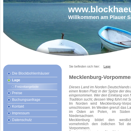
www.blockhaeu
Willkommen am Plauer Se
Sie befinden sich hier:
Lage
Die Blockbohlenhäuser
Mecklenburg-Vorpomme
Lage
Freizeitangebote
Dieses Land im Norden Deutschlands ha
einen festen Platz in der Spitze der d
Preise
eingenommen. Wer den Einklang von Na
Tradition sucht, dessen Weg führt mit Si
Buchungsanfrage
Im Norden wird Mecklenburg-Vorp
Kontakt
umschlossen. Im Westen grenzt das La
im Osten an Polen, im Süden
Impressum
Niedersachsen.
Datenschutz
Mecklenburg bildet den westl
vornehmlich den östlichen Teil d
Vorpommern.